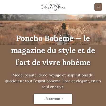
Passer
au
contenu
Poncho Bohème — le
magazine du style et de
l’art de vivre bohème
Mode, beauté, déco, voyage et inspirations du
quotidien : tout l’esprit bohème, libre et élégant, en un
seul endroit.
DÉCOUVRIR