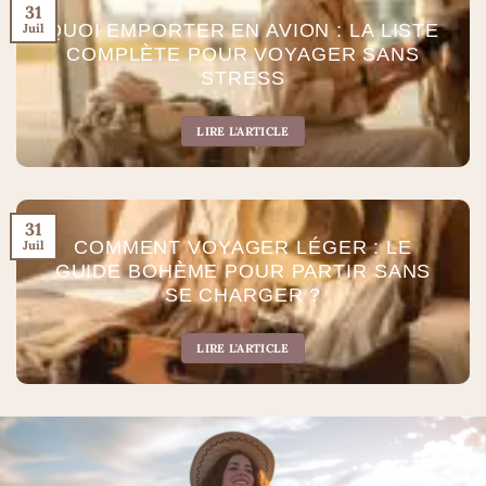
31
QUOI EMPORTER EN AVION : LA LISTE
Juil
COMPLÈTE POUR VOYAGER SANS
STRESS
LIRE L'ARTICLE
31
COMMENT VOYAGER LÉGER : LE
Juil
GUIDE BOHÈME POUR PARTIR SANS
SE CHARGER ?
LIRE L'ARTICLE