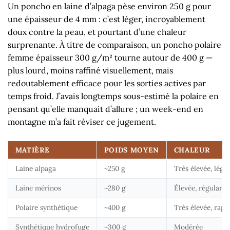
Un poncho en laine d’alpaga pèse environ 250 g pour
une épaisseur de 4 mm : c’est léger, incroyablement
doux contre la peau, et pourtant d’une chaleur
surprenante. À titre de comparaison, un
poncho polaire
femme
épaisseur 300 g/m² tourne autour de 400 g —
plus lourd, moins raffiné visuellement, mais
redoutablement efficace pour les sorties actives par
temps froid. J’avais longtemps sous-estimé la polaire en
pensant qu’elle manquait d’allure ; un week-end en
montagne m’a fait réviser ce jugement.
MATIÈRE
POIDS MOYEN
CHALEUR
Laine alpaga
~250 g
Très élevée, légè
Laine mérinos
~280 g
Élevée, régulante
Polaire synthétique
~400 g
Très élevée, rapi
Synthétique hydrofuge
~300 g
Modérée