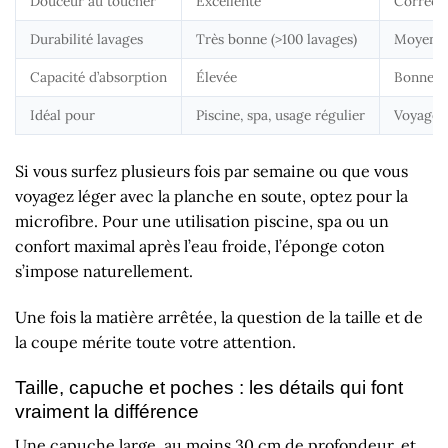
Douceur au toucher
Excellente
Correcte
Durabilité lavages
Très bonne (>100 lavages)
Moyenne
Capacité d’absorption
Élevée
Bonne m
Idéal pour
Piscine, spa, usage régulier
Voyage, 
Si vous surfez plusieurs fois par semaine ou que vous
voyagez léger avec la planche en soute, optez pour la
microfibre. Pour une utilisation piscine, spa ou un
confort maximal après l’eau froide, l’éponge coton
s’impose naturellement.
Une fois la matière arrêtée, la question de la taille et de
la coupe mérite toute votre attention.
Taille, capuche et poches : les détails qui font
vraiment la différence
Une capuche large, au moins 30 cm de profondeur, et