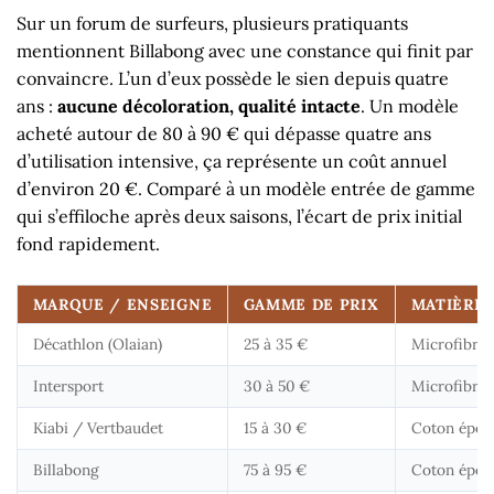
Sur un forum de surfeurs, plusieurs pratiquants
mentionnent Billabong avec une constance qui finit par
convaincre. L’un d’eux possède le sien depuis quatre
ans :
aucune décoloration, qualité intacte
. Un modèle
acheté autour de 80 à 90 € qui dépasse quatre ans
d’utilisation intensive, ça représente un coût annuel
d’environ 20 €. Comparé à un modèle entrée de gamme
qui s’effiloche après deux saisons, l’écart de prix initial
fond rapidement.
MARQUE / ENSEIGNE
GAMME DE PRIX
MATIÈRE 
Décathlon (Olaian)
25 à 35 €
Microfibre 
Intersport
30 à 50 €
Microfibre 
Kiabi / Vertbaudet
15 à 30 €
Coton épon
Billabong
75 à 95 €
Coton épon