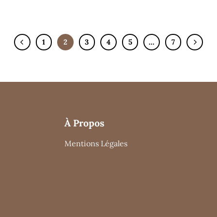
1
2
3
4
5
…
7
À Propos
Mentions Légales